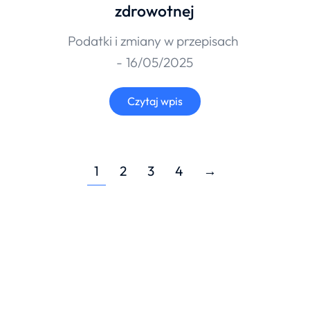
zdrowotnej
Podatki i zmiany w przepisach
16/05/2025
Czytaj wpis
1
2
3
4
→