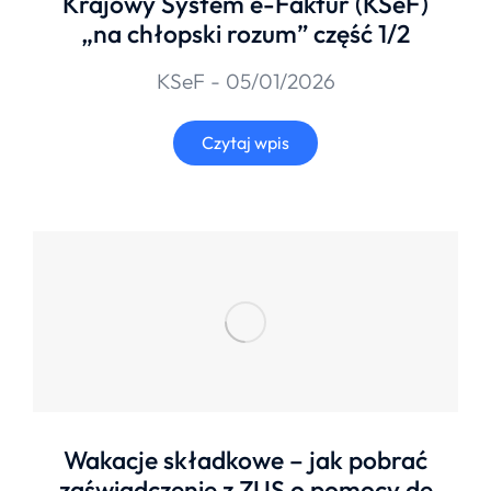
Krajowy System e-Faktur (KSeF)
„na chłopski rozum” część 1/2
KSeF
05/01/2026
Czytaj wpis
Wakacje składkowe – jak pobrać
zaświadczenie z ZUS o pomocy de