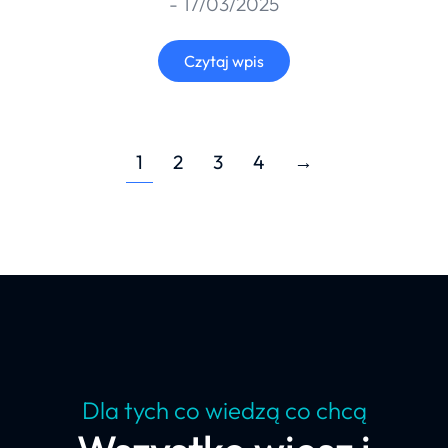
17/03/2025
Czytaj wpis
1
2
3
4
→
Dla tych co wiedzą co chcą