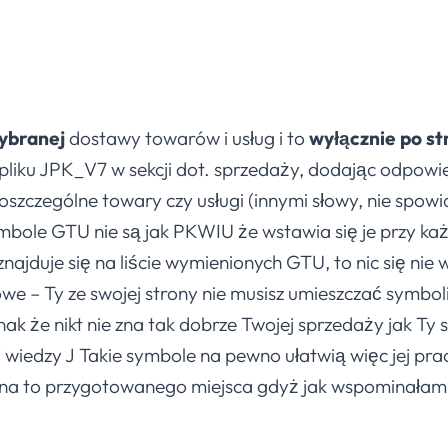
ybranej
dostawy towarów i usług i to
wyłącznie po st
pliku JPK_V7 w sekcji dot. sprzedaży, dodając odpowie
poszczególne towary czy usługi (innymi słowy, nie spow
mbole GTU nie są jak PKWIU że wstawia się je przy ka
znajduje się na liście wymienionych GTU, to nic się nie 
we – Ty ze swojej strony nie musisz umieszczać symboli
ak że nikt nie zna tak dobrze Twojej sprzedaży jak Ty 
ej wiedzy J Takie symbole na pewno ułatwią więc jej p
 na to przygotowanego miejsca gdyż jak wspominałam –