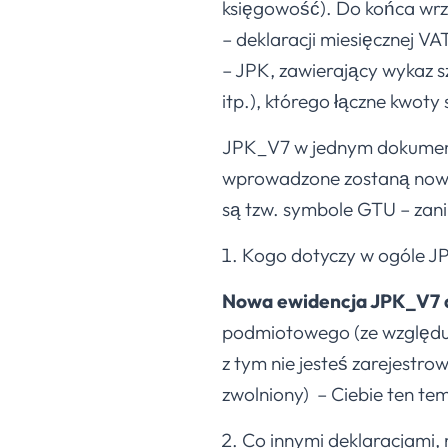
księgowość). Do końca wrze
– deklaracji miesięcznej VA
– JPK, zawierający wykaz s
itp.), którego łączne kwoty
JPK_V7 w jednym dokumenci
wprowadzone zostaną nowe
są tzw. symbole GTU – zan
Kogo dotyczy w ogóle 
Nowa ewidencja JPK_V7 
podmiotowego (ze względu n
z tym nie jesteś zarejestr
zwolniony) – Ciebie ten tem
Co innymi deklaracjami,