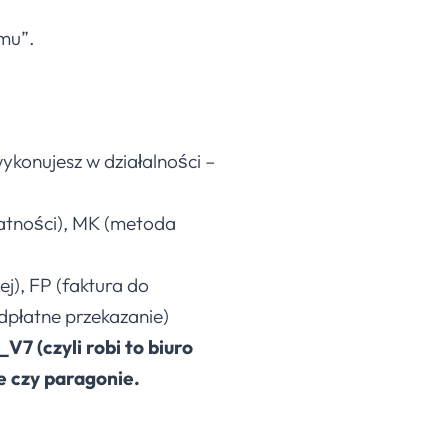
emu”.
ykonujesz w działalności –
łatności), MK (metoda
j), FP (faktura do
dpłatne przekazanie)
V7 (czyli robi to biuro
e czy paragonie.