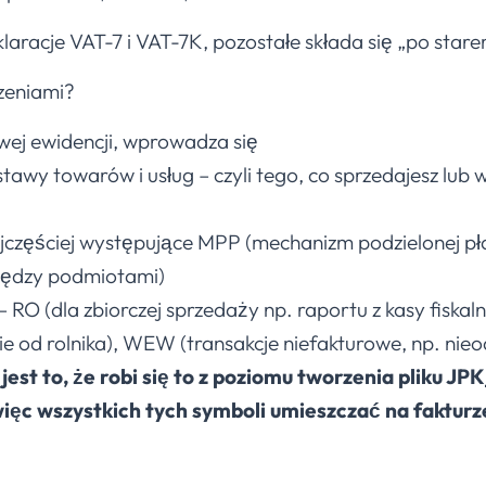
laracje VAT-7 i VAT-7K, pozostałe składa się „po star
czeniami?
ej ewidencji, wprowadza się
awy towarów i usług – czyli tego, co sprzedajesz lub w
ajczęściej występujące MPP (mechanizm podzielonej p
iędzy podmiotami)
O (dla zbiorczej sprzedaży np. raportu z kasy fiskalne
 od rolnika), WEW (transakcje niefakturowe, np. nieo
est to, że robi się to z poziomu tworzenia pliku JPK_
ięc wszystkich tych symboli umieszczać na fakturz