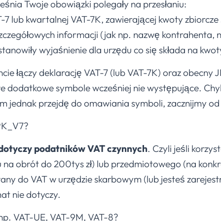
śnia Twoje obowiązki polegały na przesłaniu:
T-7 lub kwartalnej VAT-7K, zawierającej kwoty zbiorcze
zczegółowych informacji (jak np. nazwę kontrahenta, n
 stanowiły wyjaśnienie dla urzędu co się składa na kwot
e łączy deklarację VAT-7 (lub VAT-7K) oraz obecny 
 dodatkowe symbole wcześniej nie występujące. Chyb
im jednak przejdę do omawiania symboli, zacznijmy od
JPK_V7?
dotyczy podatników VAT czynnych
. Czyli jeśli korzy
a obrót do 200tys zł) lub przedmiotowego (na konkre
owany do VAT w urzędzie skarbowym (lub jesteś zarejes
at nie dotyczy.
 np. VAT-UE, VAT-9M, VAT-8?