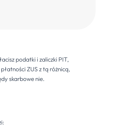
isz podatki i zaliczki PIT,
płatności ZUS z tą różnicą,
ędy skarbowe nie.
i: