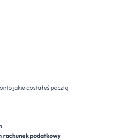
konto jakie dostałeś pocztą
a
sam rachunek podatkowy