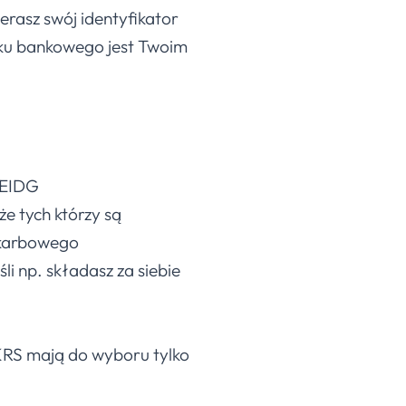
rasz swój identyfikator
nku bankowego jest Twoim
CEIDG
e tych którzy są
 skarbowego
li np. składasz za siebie
KRS mają do wyboru tylko