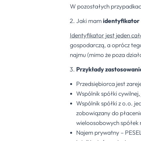
W pozostałych przypadkach
Jaki mam
identyfikator
Identyfikator jest jeden c
gospodarczą, a oprócz tego
najmu (mimo że poza działa
Przykłady zastosowani
Przedsiębiorca jest zar
Wspólnik spółki cywilnej
Wspólnik spółki z o.o. j
zobowiązany do płacenia 
wieloosobowych spółek n
Najem prywatny – PESEL,