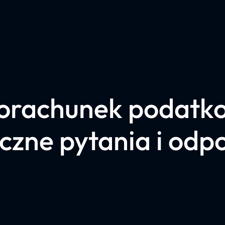
orachunek podatk
czne pytania i odp