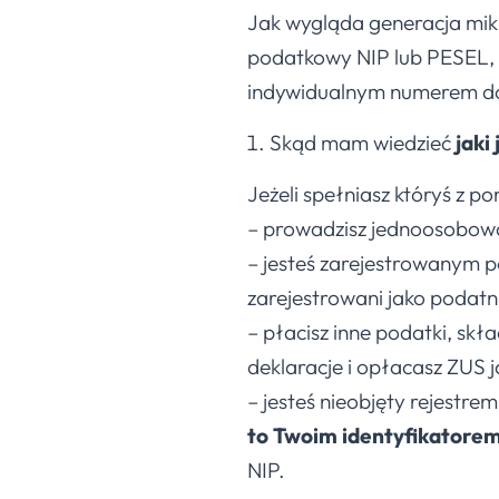
Jak wygląda generacja mikr
podatkowy NIP lub PESEL, 
indywidualnym numerem do 
Skąd mam wiedzieć
jaki
Jeżeli spełniasz któryś z p
– prowadzisz jednoosobową 
– jesteś zarejestrowanym p
zarejestrowani jako podatn
– płacisz inne podatki, skła
deklaracje i opłacasz ZUS j
– jesteś nieobjęty rejestr
to Twoim identyfikatore
NIP.