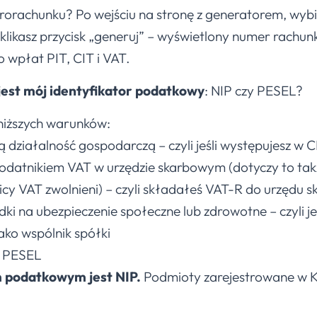
orachunku? Po wejściu na stronę z generatorem, wybie
klikasz przycisk „generuj” – wyświetlony numer rachu
wpłat PIT, CIT i VAT.
 jest mój identyfikator podatkowy
: NIP czy PESEL?
oniższych warunków:
działalność gospodarczą – czyli jeśli występujesz w 
odatnikiem VAT w urzędzie skarbowym (dotyczy to takż
icy VAT zwolnieni) – czyli składałeś VAT-R do urzędu
dki na ubezpieczenie społeczne lub zdrowotne – czyli jeś
ako wspólnik spółki
em PESEL
m podatkowym jest NIP.
Podmioty zarejestrowane w 